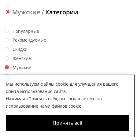
Мужские
Категории
Популярные
Рекомендуемые
Скидки
Женские
Мужские
Печать на текстиле
Мы используем файлы cookie для улучшения вашего
Сумки шопперы
опыта использования сайта.
Фартуки и передники
Нажимая «Принять всё», вы соглашаетесь на
Худи и Свитшоты
использование нами файлов cookie.
Цвет
Принять всё