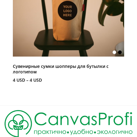
Сувенирные сумки шопперы для бутылки с
Ж
логотипом
3
4
USD
–
4
USD