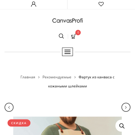
0
Главная
Рекомендуемые
Фартук из канваса с
кожаными шлейками
Навигация по товарам
Худи оверсайз Kitsune/OniDemon
Нас
СКИДКА